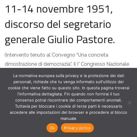
11-14 novembre 1951,
discorso del segretario
generale Giulio Pastore.
(intervento tenuto al Convegno “Una concreta
dimostrazione di democrazia”. Il I° Congresso Nazionale
della CISL settant’anni dopo, Napoli, 11 novembre 2021)
La normativa europea sulla privacy e la protezione dei dati
personali, richiede che tu venga informato sull'utilizzo dei
cookie che viene fatto su questo sito. In questa pagina troverai
l'informativa dettagliata. Fin quando non fornirai il tuo
consenso potrai riscontrare dei comportamenti anomali.
Tuttavia per bloccare i cookie di terze parti è necessario
accedere alle impostazioni del browser e procedere al blocco
manuale
Ok
Privacy policy