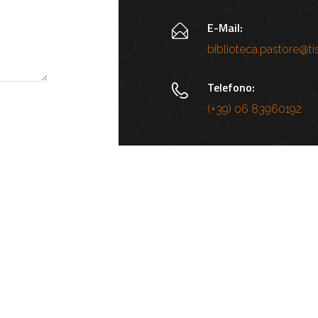
E-Mail:
biblioteca.pastore@tisc
Telefono:
(+39) 06 83960192