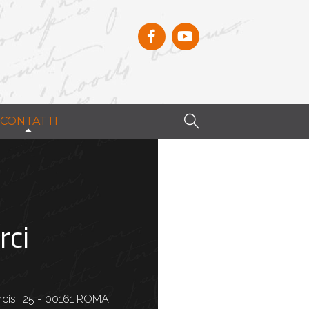
CONTATTI
rci
ncisi, 25 - 00161 ROMA